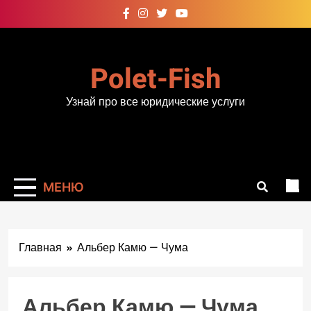
Перейти
к
содержимому
Polet-Fish
Узнай про все юридические услуги
МЕНЮ
Главная
Альбер Камю — Чума
Альбер Камю — Чума