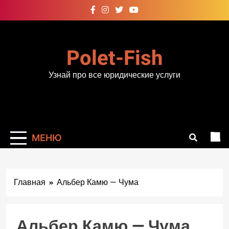
Перейти
к
содержимому
Polet-Fish
Узнай про все юридические услуги
МЕНЮ
Главная
Альбер Камю — Чума
Альбер Камю — Чума