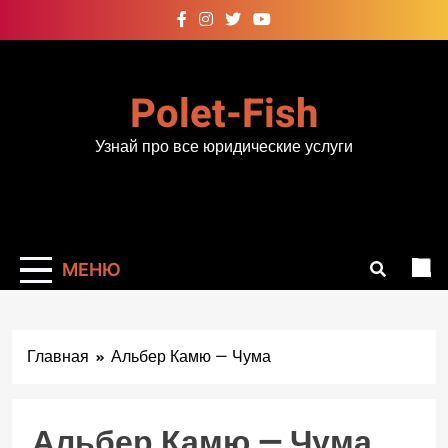
Перейти
к
содержимому
Polet-Fish
Узнай про все юридические услуги
МЕНЮ
Главная
Альбер Камю — Чума
Альбер Камю — Чума