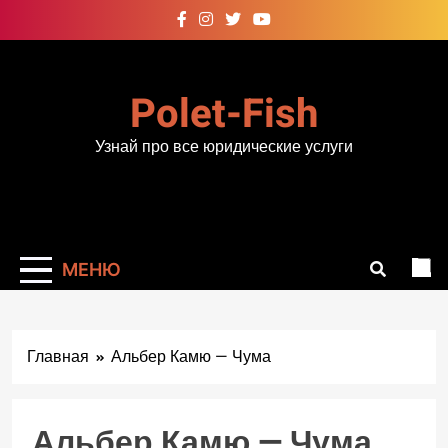
Перейти
к
содержимому
Polet-Fish
Узнай про все юридические услуги
МЕНЮ
Главная
Альбер Камю — Чума
Альбер Камю — Чума